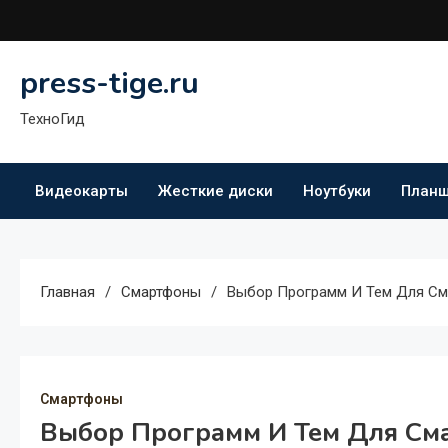
Перейти
к
содержимому
press-tige.ru
ТехноГид
Видеокарты
Жесткие диски
Ноутбуки
План
Главная
Смартфоны
Выбор Программ И Тем Для См
Смартфоны
Выбор Программ И Тем Для См