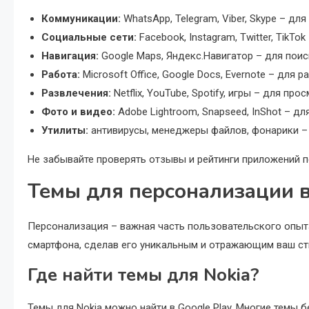
Коммуникации:
WhatsApp, Telegram, Viber, Skype – дл
Социальные сети:
Facebook, Instagram, Twitter, TikT
Навигация:
Google Maps, Яндекс.Навигатор – для поис
Работа:
Microsoft Office, Google Docs, Evernote – для
Развлечения:
Netflix, YouTube, Spotify, игры – для пр
Фото и видео:
Adobe Lightroom, Snapseed, InShot – д
Утилиты:
антивирусы, менеджеры файлов, фонарики –
Не забывайте проверять отзывы и рейтинги приложений пе
Темы для персонализации в
Персонализация – важная часть пользовательского опыт
смартфона, сделав его уникальным и отражающим ваш ст
Где найти темы для Nokia?
Темы для Nokia можно найти в Google Play. Многие темы 