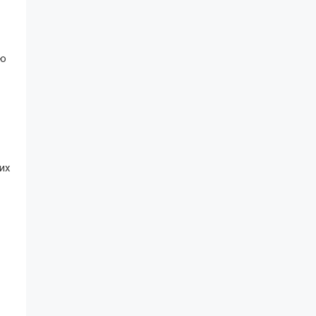
ую
их