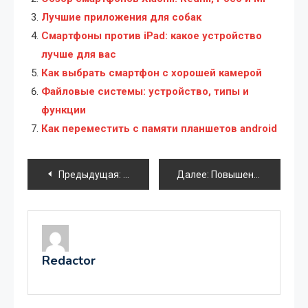
Лучшие приложения для собак
Смартфоны против iPad: какое устройство
лучше для вас
Как выбрать смартфон с хорошей камерой
Файловые системы: устройство, типы и
функции
Как переместить с памяти планшетов android
Навигация
Предыдущая:
Какой у меня экран ноутбука
Далее:
Повышение производительности процессора Intel Core i3 4010U
по
записям
Redactor