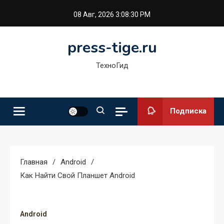
Перейти
08 Авг, 2026
3:08:31 PM
к
содержимому
press-tige.ru
ТехноГид
Подписка
Главная
Android
Как Найти Свой Планшет Android
Android