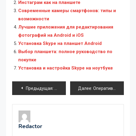
Инстаграм как на планшете
Современные камеры смартфонов: типы и
возможности
Лучшие приложения для редактирования
фотографий на Android и iOS
Установка Skype на планшет Android
Выбор планшета: полное руководство по
покупке
Установка и настройка Skype на ноутбуке
Навигация
Предыдущая:
Создание ярлыков на Android-планшете
Далее:
Оперативная память в смартфоне: всё, что нужно знать
по
записям
Redactor