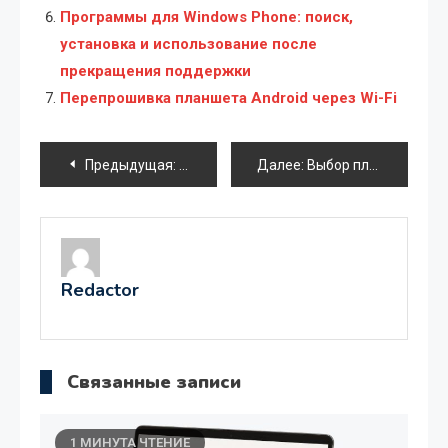
Программы для Windows Phone: поиск,
установка и использование после
прекращения поддержки
Перепрошивка планшета Android через Wi-Fi
Навигация
Предыдущая:
Как получить подробную информацию о
Далее:
Выбор планшета: Android или iOS?
по
записям
Redactor
Связанные записи
1 МИНУТА ЧТЕНИЕ