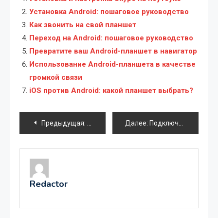
Установка Android: пошаговое руководство
Как звонить на свой планшет
Переход на Android: пошаговое руководство
Превратите ваш Android-планшет в навигатор
Использование Android-планшета в качестве
громкой связи
iOS против Android: какой планшет выбрать?
Навигация
Предыдущая:
Выбор идеального iPhone: руководство 
Далее:
Подключение Android планшета к телевизору
по
записям
Redactor