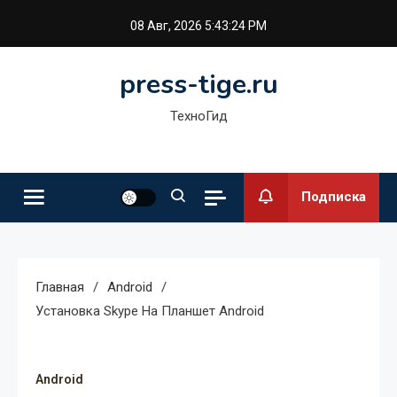
Перейти
08 Авг, 2026
5:43:25 PM
к
содержимому
press-tige.ru
ТехноГид
Подписка
Главная
Android
Установка Skype На Планшет Android
Android