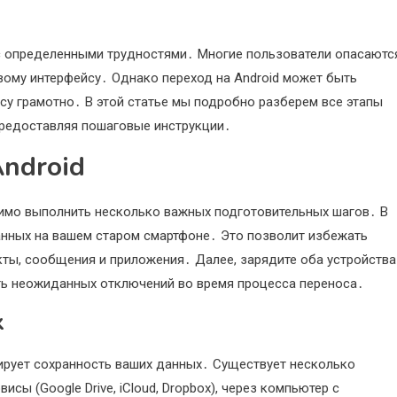
с определенными трудностями․ Многие пользователи опасаютс
овому интерфейсу․ Однако переход на Android может быть
су грамотно․ В этой статье мы подробно разберем все этапы
предоставляя пошаговые инструкции․
Android
димо выполнить несколько важных подготовительных шагов․ В
анных на вашем старом смартфоне․ Это позволит избежать
кты, сообщения и приложения․ Далее, зарядите оба устройства
ать неожиданных отключений во время процесса переноса․
х
тирует сохранность ваших данных․ Существует несколько
сы (Google Drive, iCloud, Dropbox), через компьютер с