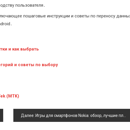
водству пользователя․
включающее пошаговые инструкции и советы по переносу данны
droid․
ки и как выбрать
горий и советы по выбору
ek (MTK)
Далее:
Игры для смартфонов Nokia: обзор, лучшие платформы и советы по выбору