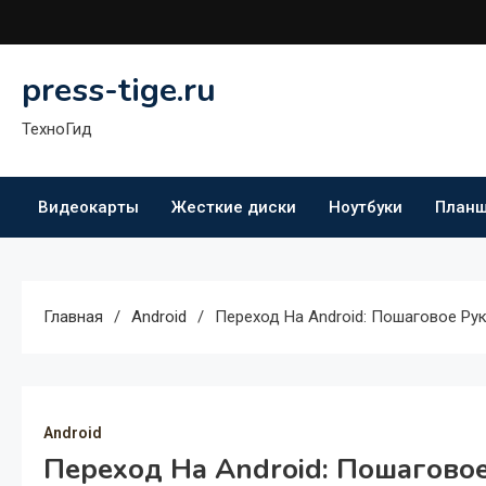
Перейти
к
содержимому
press-tige.ru
ТехноГид
Видеокарты
Жесткие диски
Ноутбуки
План
Главная
Android
Переход На Android: Пошаговое Ру
Android
Переход На Android: Пошагово