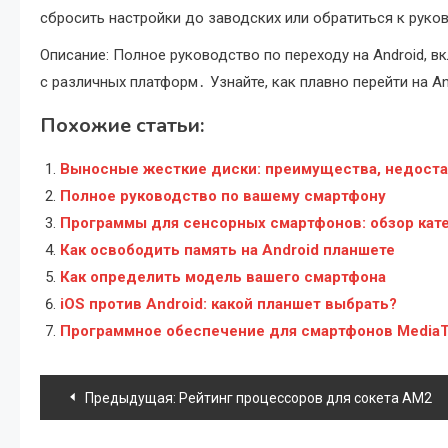
сбросить настройки до заводских или обратиться к руко
Описание: Полное руководство по переходу на Android, 
с различных платформ․ Узнайте, как плавно перейти на An
Похожие статьи:
Выносные жесткие диски: преимущества, недостат
Полное руководство по вашему смартфону
Программы для сенсорных смартфонов: обзор кате
Как освободить память на Android планшете
Как определить модель вашего смартфона
iOS против Android: какой планшет выбрать?
Программное обеспечение для смартфонов MediaT
Навигация
Предыдущая:
Рейтинг процессоров для сокета AM2
по