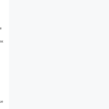
е
я:
ше