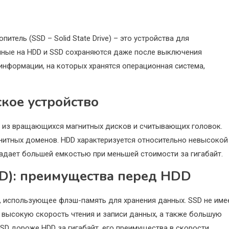
питель (SSD – Solid State Drive) – это устройства для
анные на HDD и SSD сохраняются даже после выключения
информации, на которых хранятся операционная система,
кое устройство
е из вращающихся магнитных дисков и считывающих головок.
нитных доменов. HDD характеризуется относительно невысокой
адает большей емкостью при меньшей стоимости за гигабайт.
D): преимущества перед HDD
, использующее флэш-память для хранения данных. SSD не име
 высокую скорость чтения и записи данных, а также большую
SSD дороже HDD за гигабайт, его преимущества в скорости