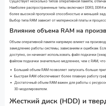
Существует несколько типов оперативной памяти, отлича
Наиболее распространенные типы включают DDR3, DDR4 и 
более высокой пропускной способностью и меньшей заде
Выбор типа RAM зависит от материнской платы и процес
Влияние объема RAM на произ
Объем оперативной памяти напрямую влияет на производ
замедлению работы системы, зависаниям и ошибкам. Есл
доступно, он начинает использовать файл подкачки (swap
файлом подкачки значительно медленнее, чем с RAM, что
Больший объем RAM позволяет запускать больше прил
Быстрая RAM обеспечивает более плавную работу граф
Достаточный объем RAM важен для работы с ресурсо
3D-моделирователи.
Жесткий диск (HDD) и твер