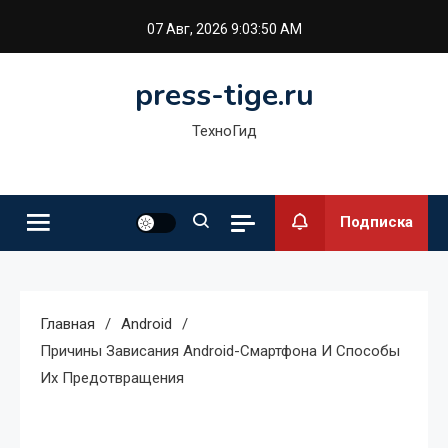
Перейти
07 Авг, 2026
9:03:51 AM
к
содержимому
press-tige.ru
ТехноГид
Подписка
Главная
Android
Причины Зависания Android-Смартфона И Способы
Их Предотвращения