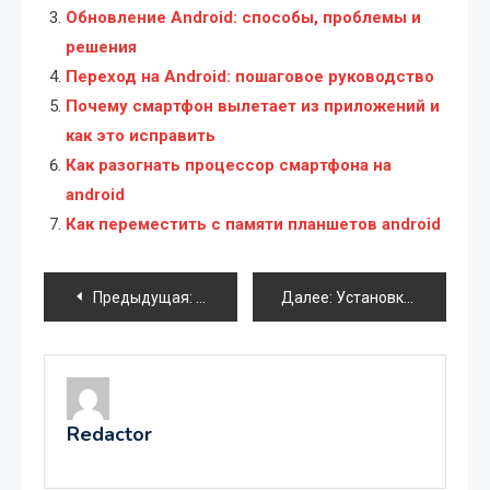
Обновление Android: способы, проблемы и
решения
Переход на Android: пошаговое руководство
Почему смартфон вылетает из приложений и
как это исправить
Как разогнать процессор смартфона на
android
Как переместить с памяти планшетов android
Навигация
Предыдущая:
Как продлить время работы батареи An
Далее:
Установка и настройка голосового набора на ноутбуке
по
записям
Redactor