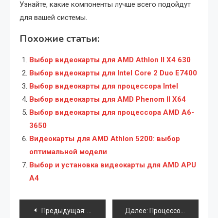
Узнайте, какие компоненты лучше всего подойдут
для вашей системы.
Похожие статьи:
Выбор видеокарты для AMD Athlon II X4 630
Выбор видеокарты для Intel Core 2 Duo E7400
Выбор видеокарты для процессора Intel
Выбор видеокарты для AMD Phenom II X64
Выбор видеокарты для процессора AMD A6-
3650
Видеокарты для AMD Athlon 5200: выбор
оптимальной модели
Выбор и установка видеокарты для AMD APU
A4
Навигация
Предыдущая:
Улучшение графики ноутбука: мифы и р
Далее:
Процессор или видеокарта: что важнее для Photoshop?