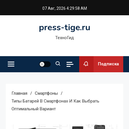
Перейти
07 Авг, 2026
4:29:59 AM
к
содержимому
press-tige.ru
ТехноГид
Подписка
Главная
Смартфоны
Типы Батарей В Смартфонах И Как Выбрать
Оптимальный Вариант