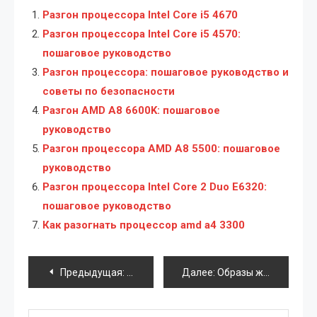
Разгон процессора Intel Core i5 4670
Разгон процессора Intel Core i5 4570:
пошаговое руководство
Разгон процессора: пошаговое руководство и
советы по безопасности
Разгон AMD A8 6600K: пошаговое
руководство
Разгон процессора AMD A8 5500: пошаговое
руководство
Разгон процессора Intel Core 2 Duo E6320:
пошаговое руководство
Как разогнать процессор amd a4 3300
Навигация
Предыдущая:
Выбор недорогого планшета: руководст
Далее:
Образы жестких дисков: создание, использование и восстановление
по