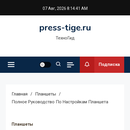
Перейти
07 Авг, 2026
8:14:42 AM
к
содержимому
press-tige.ru
ТехноГид
Подписка
Главная
Планшеты
Полное Руководство По Настройкам Планшета
Планшеты