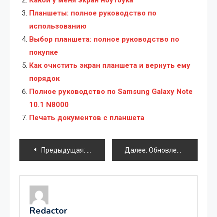
Какой у меня экран ноутбука
Планшеты: полное руководство по
использованию
Выбор планшета: полное руководство по
покупке
Как очистить экран планшета и вернуть ему
порядок
Полное руководство по Samsung Galaxy Note
10.1 N8000
Печать документов с планшета
Навигация
Предыдущая:
Использование ноутбука как телевизор
Далее:
Обновление iOS до версии 10 на iPad
по
записям
Redactor