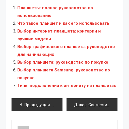
Планшеты: полное руководство по
использованию
Что такое планшет и как его использовать
Выбор интернет-планшета: критерии и
лучшие модели
Выбор графического планшета: руководство
для начинающих
Выбор планшета: руководство по покупке
Выбор планшета Samsung: руководство по
покупке
Типы подключения к интернету на планшетах
Навигация
Предыдущая:
Форматирование жесткого диска: полно
Далее:
Совместимость видеокарты и процессора: ключевые аспекты и практические советы
по