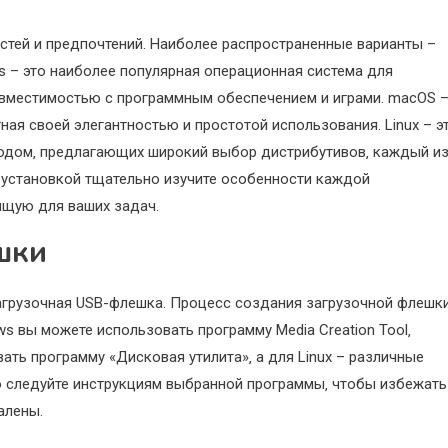
стей и предпочтений. Наиболее распространенные варианты –
s – это наиболее популярная операционная система для
овместимостью с программным обеспечением и играми. macOS 
ная своей элегантностью и простотой использования. Linux – э
одом‚ предлагающих широкий выбор дистрибутивов‚ каждый и
 установкой тщательно изучите особенности каждой
ящую для ваших задач.
шки
агрузочная USB-флешка. Процесс создания загрузочной флешк
s вы можете использовать программу Media Creation Tool‚
ть программу «Дисковая утилита»‚ а для Linux – различные
ьно следуйте инструкциям выбранной программы‚ чтобы избежать
алены.