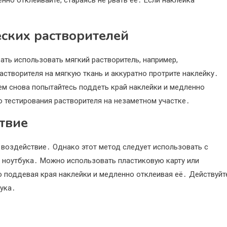
нно отклеивайте, стараясь не рвать её․ Если наклейка
еских растворителей
ать использовать мягкий растворитель, например,
створителя на мягкую ткань и аккуратно протрите наклейку․
ем снова попытайтесь поддеть край наклейки и медленно
 тестирования растворителя на незаметном участке․
твие
 воздействие․ Однако этот метод следует использовать с
 ноутбука․ Можно использовать пластиковую карту или
о поддевая края наклейки и медленно отклеивая её․ Действуйт
бука․