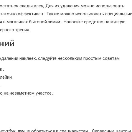
 остаться следы клея; Для их удаления можно использовать
статочно эффективен․ Также можно использовать специальны
я в магазинах бытовой химии․ Наносите средство на мягкую
мерного трения․
ний
удалении наклеек, следуйте нескольким простым советам:
ек․
клейки․
․
о на незаметном участке․
 ноутбук, лучше обратиться к специалистам․ Сервисные центры