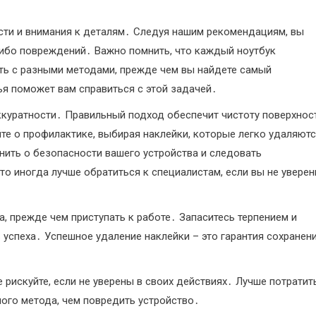
сти и внимания к деталям․ Следуя нашим рекомендациям, вы
либо повреждений․ Важно помнить, что каждый ноутбук
ть с разными методами, прежде чем вы найдете самый
ья поможет вам справиться с этой задачей․
аккуратности․ Правильный подход обеспечит чистоту поверхнос
те о профилактике, выбирая наклейки, которые легко удаляютс
ить о безопасности вашего устройства и следовать
то иногда лучше обратиться к специалистам, если вы не увере
а, прежде чем приступать к работе․ Запаситесь терпением и
успеха․ Успешное удаление наклейки – это гарантия сохранен
 рискуйте, если не уверены в своих действиях․ Лучше потратит
ого метода, чем повредить устройство․