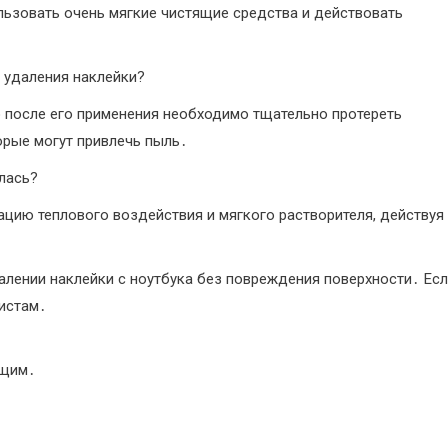
ьзовать очень мягкие чистящие средства и действовать
 удаления наклейки?
 после его применения необходимо тщательно протереть
орые могут привлечь пыль․
илась?
ацию теплового воздействия и мягкого растворителя, действуя
удалении наклейки с ноутбука без повреждения поверхности․ Ес
листам․
ящим․