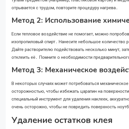
тупым предметом (например, пластиковой картой) и медле
отрывается с трудом, повторите процедуру нагрева․
Метод 2: Использование химич
Если тепловое воздействие не помогает, можно попробов
изопропиловый спирт․ Нанесите небольшое количество ра
Дайте растворителю подействовать несколько минут, зат
отклеить её․ Помните о необходимости предварительного
Метод 3: Механическое воздейс
В некоторых случаях может потребоваться механическое
осторожностью, чтобы избежать царапин на поверхности
специальный инструмент для удаления наклеек, аккуратн
очень осторожно, чтобы не повредить поверхность ноут
Удаление остатков клея