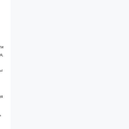
ти
я,
ны
ия
ь