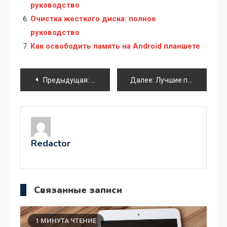
руководство
Очистка жесткого диска: полное
руководство
Как освободить память на Android планшете
Навигация
Предыдущая:
Обзор процессоров Intel для сокета 775
Далее:
Лучшие приложения для LG E455
по
записям
Redactor
Связанные записи
1 МИНУТА ЧТЕНИЕ