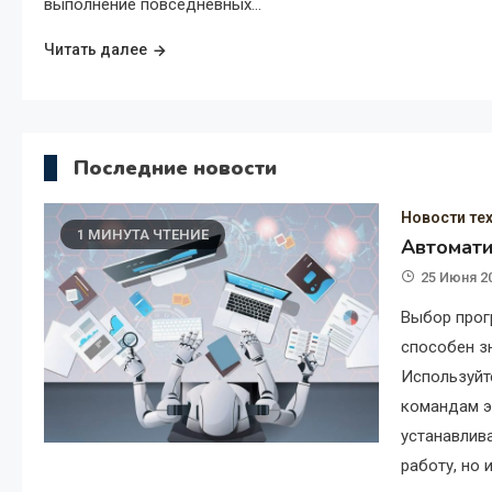
выполнение повседневных…
Читать далее
Последние новости
Новости те
1 МИНУТА ЧТЕНИЕ
Автомати
25 Июня 2
Выбор прог
способен з
Используйте
командам э
устанавлив
работу, но