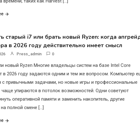
а времени, таких как Harvest […]
ее
ь старый i7 или брать новый Ryzen: когда апгрей
ра в 2026 году действительно имеет смысл
026
Press_admin
0
ли новый Ryzen Многие владельцы систем на базе Intel Core
т в 2026 году задаются одним и тем же вопросом. Компьютер 
я с привычными задачами, но новые игры и профессиональные
ё чаще упираются в потолок возможностей. Одни советуют
инуть оперативной памяти и заменить накопитель, другие
на полной смене […]
ее