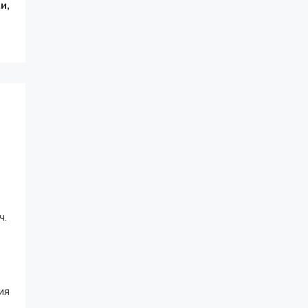
и,
ч.
ия