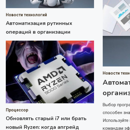
Новости технологий
Автоматизация рутинных
операций в организации
ев, рамки для мониторов,
на, аксессуары для
Новости тех
тивные рамки, защита
Автома
органи
 рамок для дисплейных модулей Технологическое
Выбор прогр
Процессор
ерфейсов требует не только высокого разрешения
способен зна
Обновлять старый i7 или брать
еской интеграции компонентов в единую
Используйте 
новый Ryzen: когда апгрейд
ка выступает фундаментальным элементом,
командам эфф