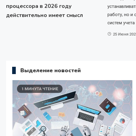
процессора в 2026 году
рную целостность, защиту хрупких краев стекла и
устанавливат
экрана относительно корпуса устройства. От
действительно имеет смысл
работу, но и
мпонента зависит не только…
систем учета
25 Июня 202
Выделение новостей
1 МИНУТА ЧТЕНИЕ