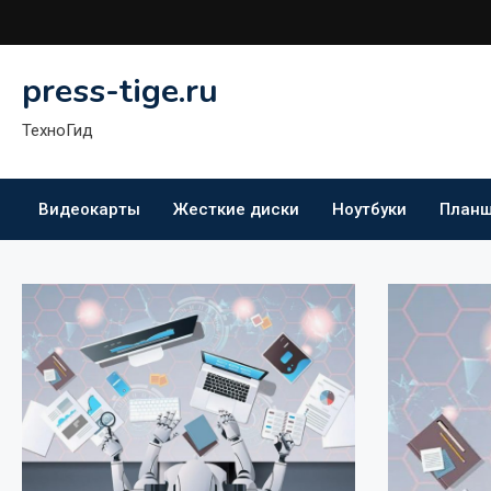
Перейти
к
содержимому
press-tige.ru
ТехноГид
Видеокарты
Жесткие диски
Ноутбуки
План