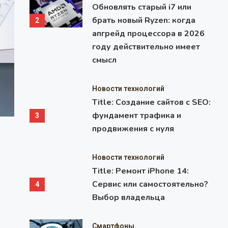
Обновлять старый i7 или
брать новый Ryzen: когда
2
апгрейд процессора в 2026
году действительно имеет
смысл
Новости технологий
Title: Создание сайтов с SEO:
фундамент трафика и
3
Процессор
продвижения с нуля
Обновлять старый i7 или брать но
когда апгрейд процессора в 2026 
Новости технологий
действительно имеет смысл
Title: Ремонт iPhone 14:
Сервис или самостоятельно?
4
Старый i7 или новый Ryzen Многие владельцы систем на баз
Выбор владельца
лет в 2026 году задаются одним и тем же вопросом. Комп
справляется с привычными задачами, но новые игры и пр
Смартфоны