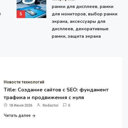
утилиты всё чаще упираются в потолок возможностей. Одн
рамки для дисплеев, рамки
докинуть оперативной памяти и заменить накопитель, друг
для мониторов, выбор рамки
я
5
полной смене…
экрана, аксессуары для
19 Июня 2026
1 Минута Чтение
дисплеев, декоративные
рамки, защита экрана
Новости технологий
Title: Создание сайтов с SEO: фундамент
трафика и продвижения с нуля
18 Июня 2026
Redactor
0
Читать далее